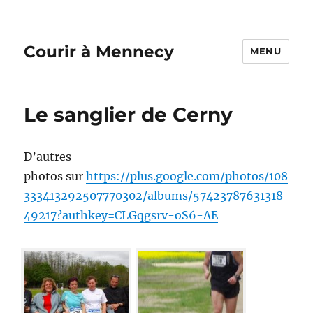
Courir à Mennecy
MENU
Le sanglier de Cerny
D’autres
photos sur
https://plus.google.com/photos/108
333413292507770302/albums/57423787631318
49217?authkey=CLGqgsrv-oS6-AE