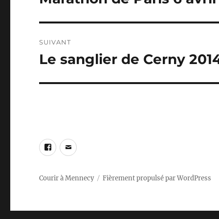
précédente :
l’article
SUIVANT
Le sanglier de Cerny 201
Publication
suivante :
Facebook
E-
mail
Courir à Mennecy
Fièrement propulsé par WordPress