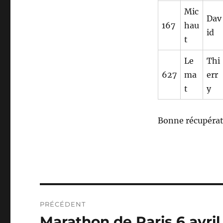
Mic
Dav
167
hau
id
t
Le
Thi
627
ma
err
t
y
Bonne récupérat
Navigation
PRÉCÉDENT
de
Marathon de Paris 6 avril
Publication