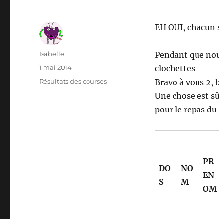
EH OUI, chacun 
Auteur
Isabelle
Pendant que nou
Publié
1 mai 2014
clochettes
le
Catégories
Résultats des courses
Bravo à vous 2, b
Une chose est sû
pour le repas du
PR
DO
NO
EN
S
M
OM