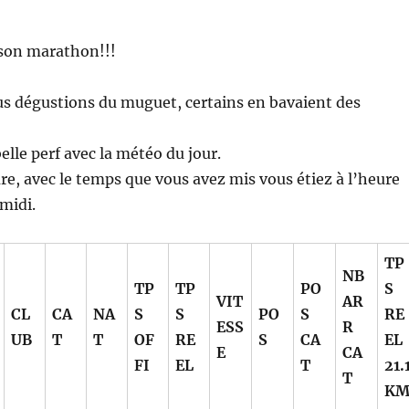
son marathon!!!
s dégustions du muguet, certains en bavaient des
elle perf avec la météo du jour.
re, avec le temps que vous avez mis vous étiez à l’heure
 midi.
TP
NB
TP
TP
PO
S
VIT
AR
CL
CA
NA
S
S
PO
S
RE
ESS
R
UB
T
T
OF
RE
S
CA
EL
E
CA
FI
EL
T
21.
T
K