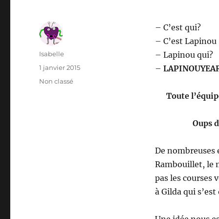
– C’est qui?
– C’est Lapinou
Auteur
Isabelle
– Lapinou qui?
Publié
1 janvier 2015
–
LAPINOUYEA
le
Catégories
Non classé
Toute l’équi
Oups d
De nombreuses et
Rambouillet, le 
pas les courses v
à Gilda qui s’est