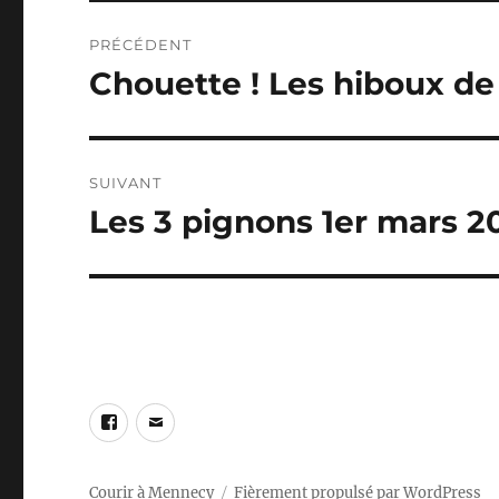
Navigation
PRÉCÉDENT
de
Chouette ! Les hiboux de
Publication
précédente :
l’article
SUIVANT
Les 3 pignons 1er mars 2
Publication
suivante :
Facebook
E-
mail
Courir à Mennecy
Fièrement propulsé par WordPress