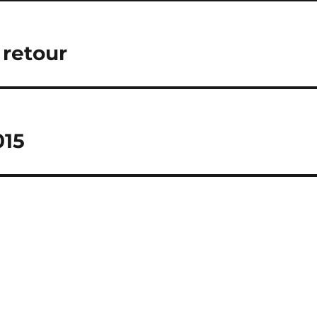
 retour
015