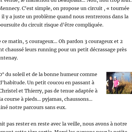
st venue, le marathon du Beaujolais… Non, non trop loin
 Mennecy. C’est simple, on propose un circuit , « tournée
 il y a juste un problème quand nous rentrerons dans la
poursuite du circuit risque d’être compliquée.
e ce matin, 5 courageux… Oh pardon 3 courageux et 2
nt chaussé leurs running pour un petit décrassage près
ontenay.
0° du soleil et de la bonne humeur comme
d’habitude. Un petit coucou en passant à
Christel et Thierry, pas de tenue adaptée à
la course à pieds… pyjamas, chaussons…
iné notre parcours sans eux.
it pas rester en reste avec la veille, nous avons à notre