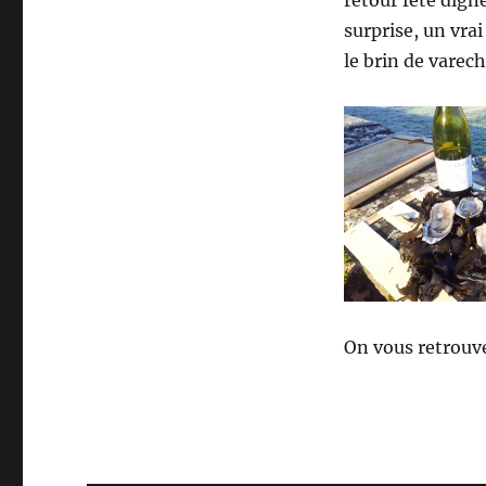
retour fêté dign
surprise, un vra
le brin de varech
On vous retrouv