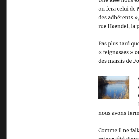
Une idée nous e
on fera celui de
des adhérents »,
rue Haendel, la 
Pas plus tard qu
« feignasses » o
des marais de F
nous avons term
Comme il ne falla