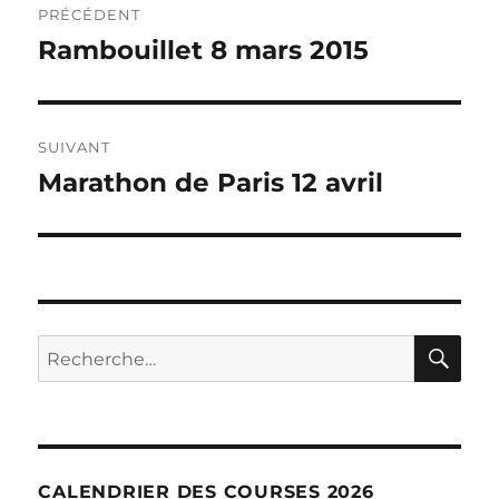
PRÉCÉDENT
de
Rambouillet 8 mars 2015
Publication
précédente :
l’article
SUIVANT
Marathon de Paris 12 avril
Publication
suivante :
RE
Recherche
pour :
CALENDRIER DES COURSES 2026