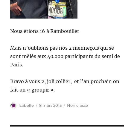
Nous étions 16 à Rambouillet
Mais n’oublions pas nos 2 menneçois qui se
sont mêlés aux 40.000 participants du semi de
Paris.
Bravo à vous 2, joli collier, et l’an prochain on
fait un « groupir ».
Auteur
Publié
Catégories
Isabelle
8 mars 2015
Non classé
le
Navigation