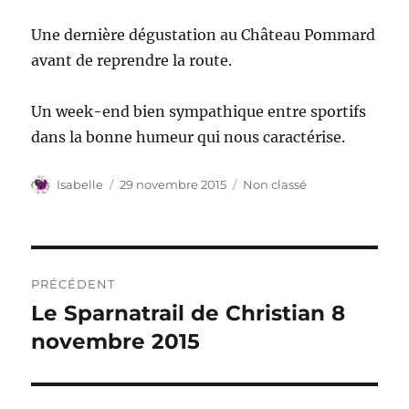
Une dernière dégustation au Château Pommard
avant de reprendre la route.
Un week-end bien sympathique entre sportifs
dans la bonne humeur qui nous caractérise.
Auteur
Publié
Catégories
Isabelle
29 novembre 2015
Non classé
le
Navigation
PRÉCÉDENT
de
Le Sparnatrail de Christian 8
Publication
précédente :
novembre 2015
l’article