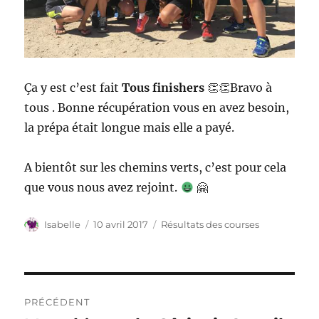
Ça y est c’est fait
Tous finishers
👏👏Bravo à
tous . Bonne récupération vous en avez besoin,
la prépa était longue mais elle a payé.
A bientôt sur les chemins verts, c’est pour cela
que vous nous avez rejoint.
🤗
Auteur
Publié
Catégories
Isabelle
10 avril 2017
Résultats des courses
le
Navigation
PRÉCÉDENT
de