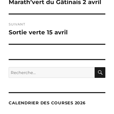
Marath’vert du Gâtinais 2 avril
Publication
précédente :
l’article
SUIVANT
Sortie verte 15 avril
Publication
suivante :
RE
Recherche
pour :
CALENDRIER DES COURSES 2026