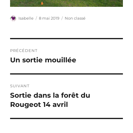
Auteur
Publié
Catégories
Isabelle
8 mai 2019
Non classé
le
Navigation
PRÉCÉDENT
de
Un sortie mouillée
Publication
précédente :
l’article
SUIVANT
Sortie dans la forêt du
Publication
suivante :
Rougeot 14 avril